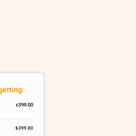
getting:
399.00
₺
₺
399.00