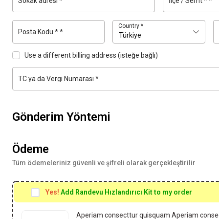
Sokak adresi
*
İlçe / Semt
*
*
Country
*
Posta Kodu
*
*
Türkiye
Use a different billing address
(isteğe bağlı)
TC ya da Vergi Numarası
*
Gönderim Yöntemi
Ödeme
Tüm ödemeleriniz güvenli ve şifreli olarak gerçekleştirilir
Yes!
Add Randevu Hızlandırıcı Kit to my order
Aperiam consecttur quisquam Aperiam consec