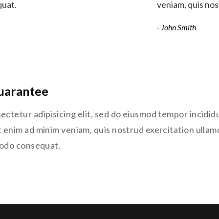
quat.
veniam, quis nos
- John Smith
uarantee
ectetur adipisicing elit, sed do eiusmod tempor incidid
t enim ad minim veniam, quis nostrud exercitation ullam
mmodo consequat.