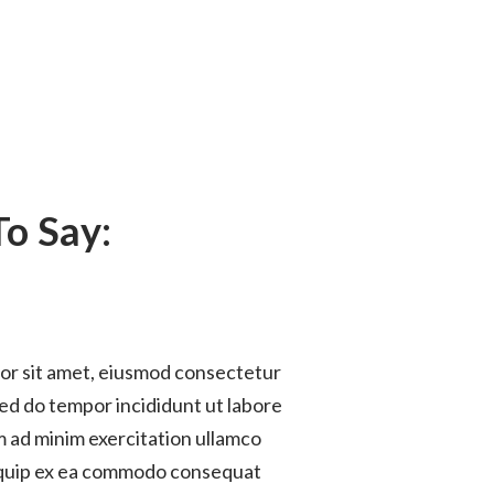
o Say:
or sit amet, eiusmod consectetur
 sed do tempor incididunt ut labore
im ad minim exercitation ullamco
aliquip ex ea commodo consequat