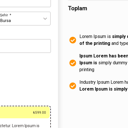
Toplam
Şehir
*
Bursa
Lorem Ipsum is
simply
of the printing
and type
Ipsum Lorem has bee
Ipsum is
simply dummy t
printing
Industry Ipsum Lorem 
Lorem Ipsum is simpl
₺
599.00
tetur. Lorem Ipsum is