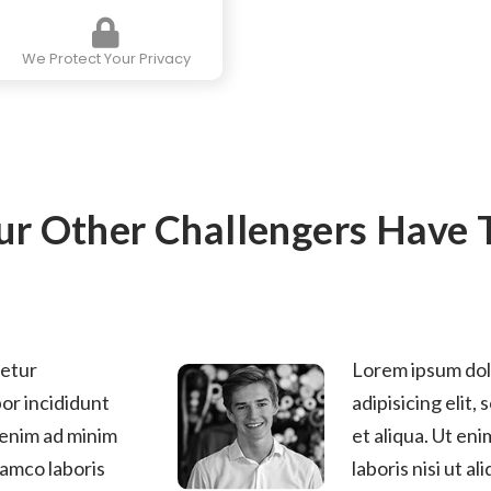
We Protect Your Privacy
r Other Challengers Have T
tetur
Lorem ipsum dol
por incididunt
adipisicing elit,
 enim ad minim
et aliqua. Ut en
lamco laboris
laboris nisi ut 