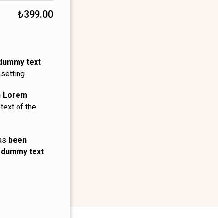
₺
399.00
 dummy text
setting
n Lorem
ext of the
has
been
y dummy text